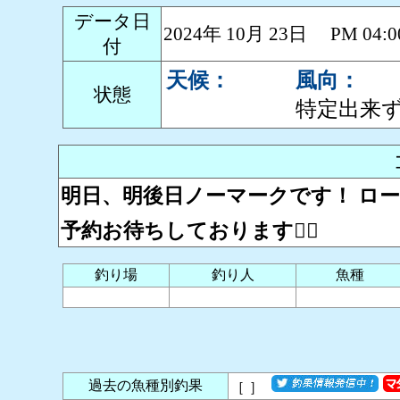
データ日
2024年 10月 23日 PM 0
付
天候：
風向：
状態
特定出来
明日、明後日ノーマークです！ ロー
予約お待ちしております🙇‍♂️
釣り場
釣り人
魚種
過去の魚種別釣果
［
］