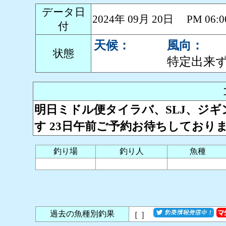
データ日
2024年 09月 20日 PM 0
付
天候：
風向：
状態
特定出来
明日ミドル便タイラバ、SLJ、ジギ
す 23日午前ご予約お待ちしております
釣り場
釣り人
魚種
過去の魚種別釣果
［
］