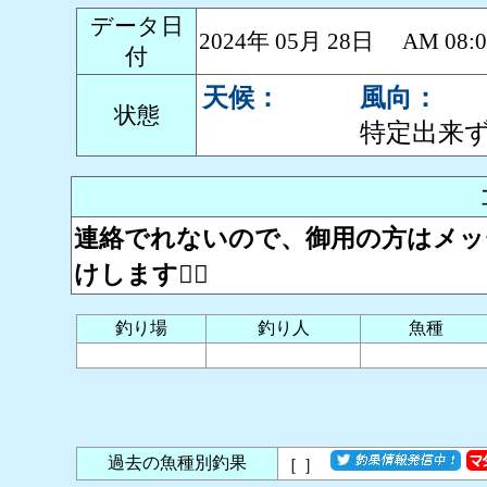
データ日
2024年 05月 28日 AM 0
付
天候：
風向：
状態
特定出来
連絡でれないので、御用の方はメッセージ
けします🙇‍♂️
釣り場
釣り人
魚種
過去の魚種別釣果
［
］