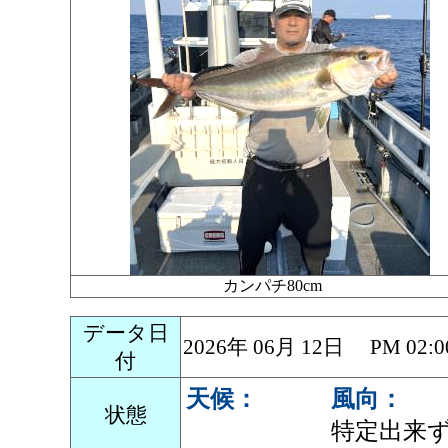
カンパチ80cm
データ日
2026年 06月 12日 PM 0
付
天候：
風向：
状態
特定出来