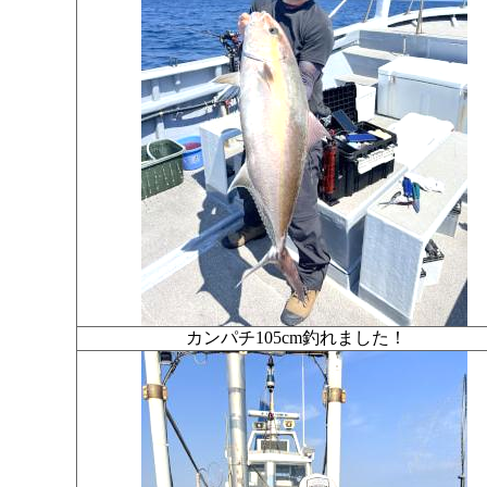
カンパチ105cm釣れました！