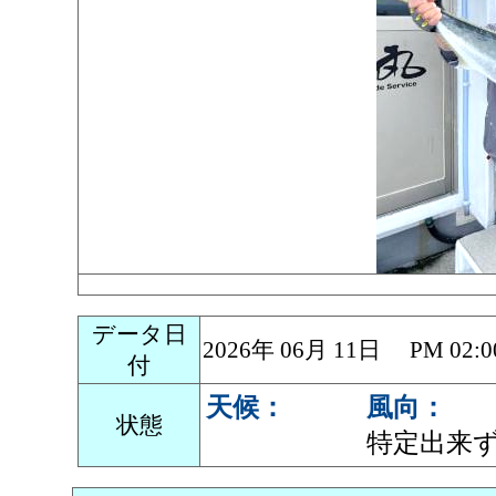
データ日
2026年 06月 11日 PM 0
付
天候：
風向：
状態
特定出来