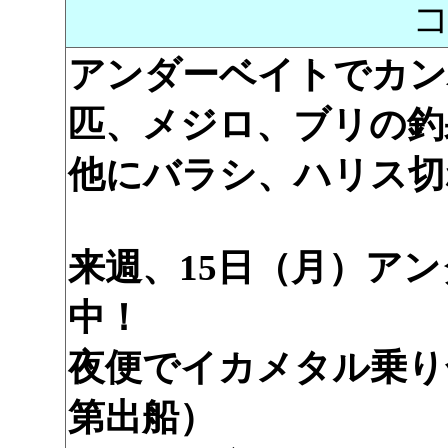
アンダーベイトでカンパ
匹、メジロ、ブリの
他にバラシ、ハリス切
来週、15日（月）ア
中！
夜便でイカメタル乗り
第出船）