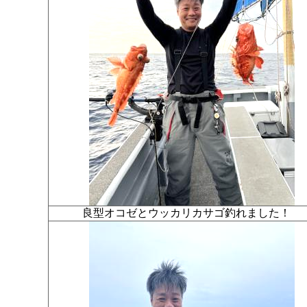
良型オコゼとウッカリカサゴ釣れました！