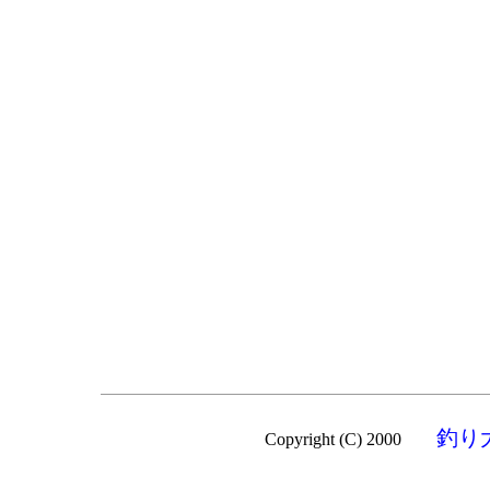
釣り
Copyright (C) 2000