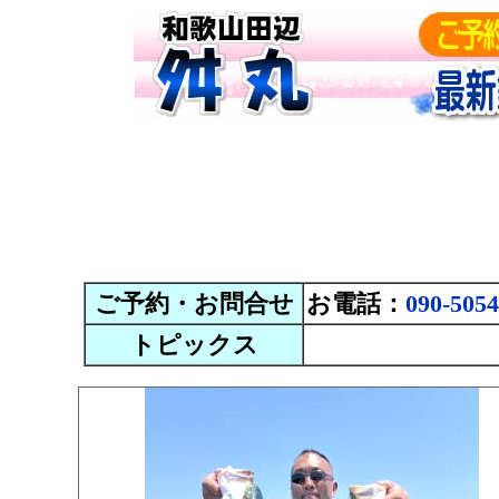
ご予約・お問合せ
お電話：
090-5054
トピックス