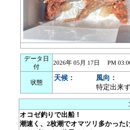
データ日
2026年 05月 17日 PM 0
付
天候：
風向：
状態
特定出来
オコゼ釣りで出船！
潮速く、2枚潮でオマツリ多かったけど