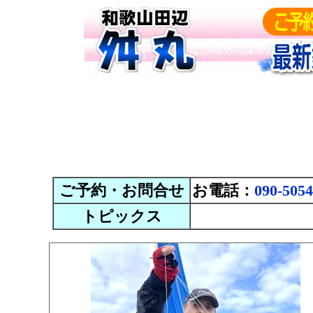
ご予約・お問合せ
お電話：
090-5054
トピックス