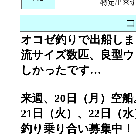
特定出来
オコゼ釣りで出船しま
流サイズ数匹、良型ウ
しかったです…
来週、20日（月）空船
21日（火）、22日（
釣り乗り合い募集中！