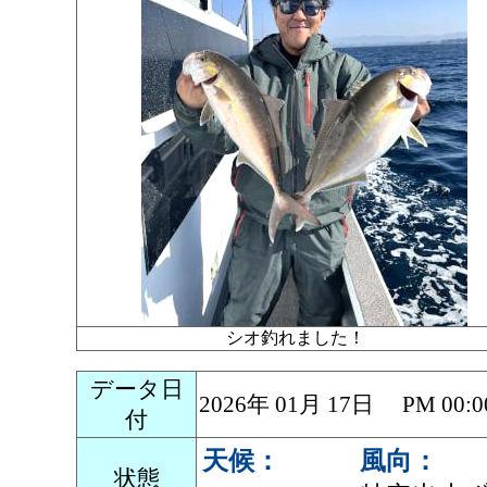
シオ釣れました！
データ日
2026年 01月 17日 PM 0
付
天候：
風向：
状態