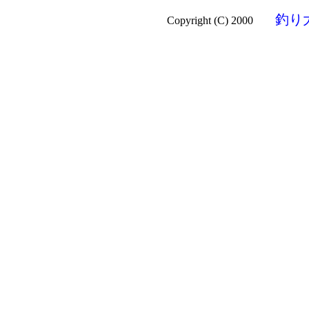
釣り
Copyright (C) 2000