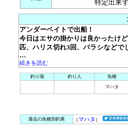
特定出来
アンダーベイトで出船！
今日はエサの掛かりは良かったけど
匹、ハリス切れ3回、バラシなどで
…
続きを読む
釣り場
釣り人
魚種
マハタ
マハタ
過去の魚種別釣果
［
］