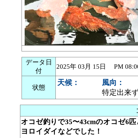
データ日
2025年 03月 15日 PM 0
付
天候：
風向：
状態
特定出来
オコゼ釣りで35〜43cmのオコゼ
ヨロイダイなどでした！