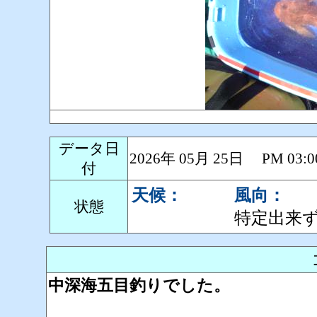
データ日
2026年 05月 25日 PM 0
付
天候：
風向：
状態
特定出来
中深海五目釣りでした。