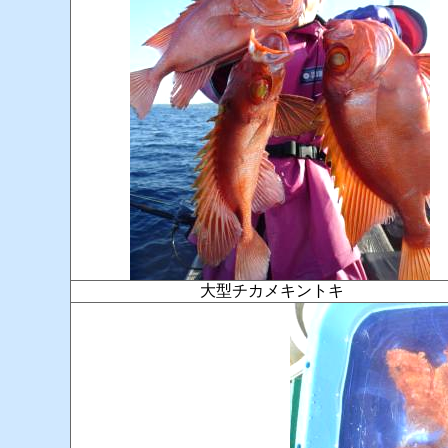
大型チカメキントキ