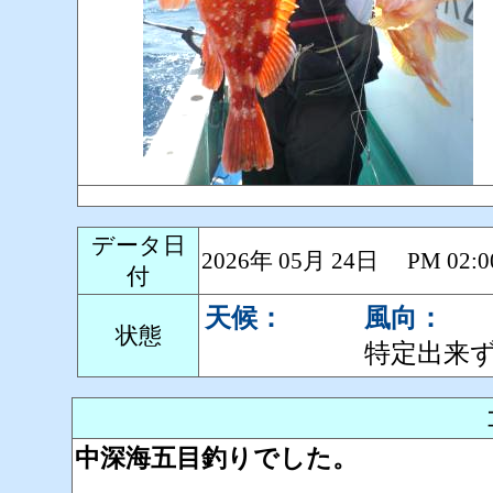
データ日
2026年 05月 24日 PM 0
付
天候：
風向：
状態
特定出来
中深海五目釣りでした。