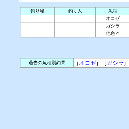
釣り場
釣り人
魚種
オコゼ
ガシラ
他色々
オコゼ
ガシラ
過去の魚種別釣果
［
］ ［
］