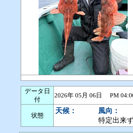
データ日
2026年 05月 06日 PM 0
付
天候：
風向：
状態
特定出来