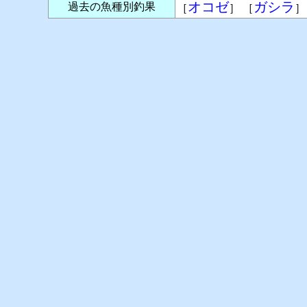
オコゼ
ガシラ
過去の魚種別釣果
［
］ ［
］