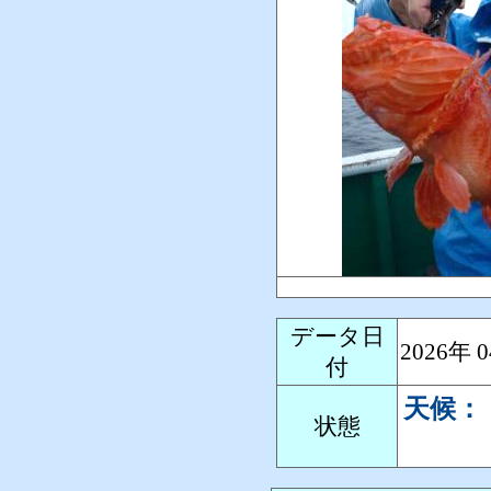
データ日
2026年
付
天候：
状態