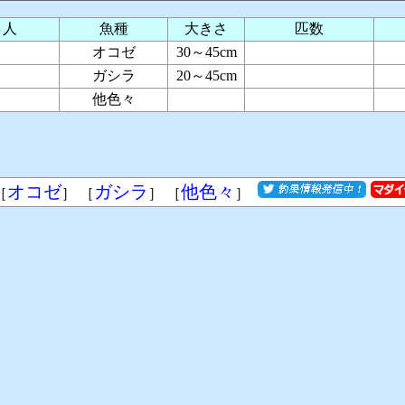
り人
魚種
大きさ
匹数
オコゼ
30～45cm
ガシラ
20～45cm
他色々
オコゼ
ガシラ
他色々
［
］ ［
］ ［
］