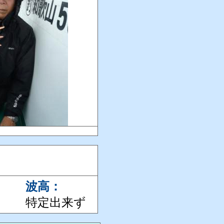
波高：
特定出来ず