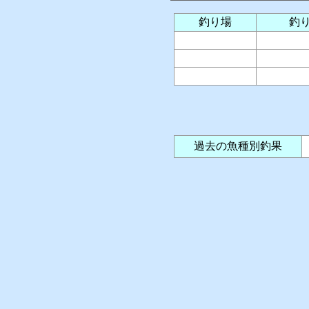
釣り場
釣
過去の魚種別釣果