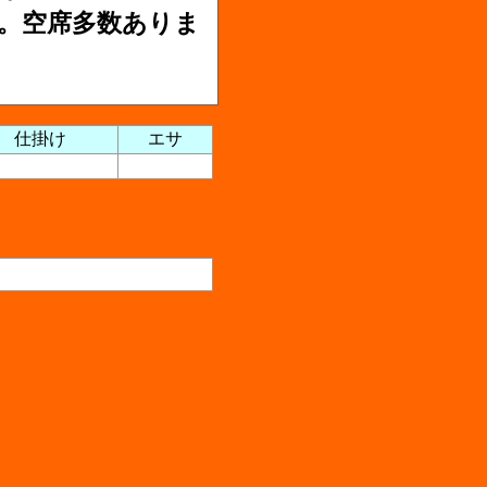
。空席多数ありま
仕掛け
エサ