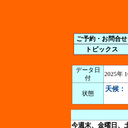
ご予約・お問合せ
トピックス
データ日
2025年
付
天候：
状態
今週末、金曜日、