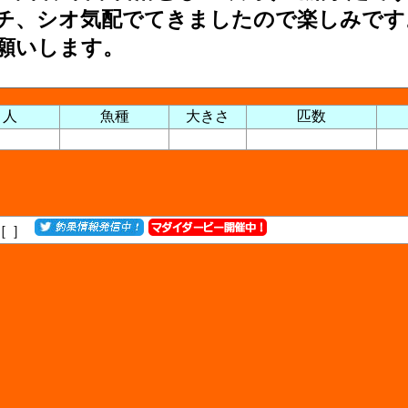
チ、シオ気配でてきましたので楽しみです
願いします。
り人
魚種
大きさ
匹数
［
］