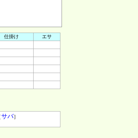
仕掛け
エサ
サバ
［
］