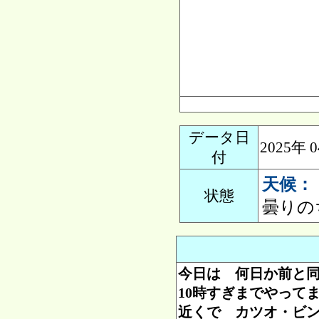
データ日
2025年
付
天候：
状態
曇りの
今日は 何日か前と
10時すぎまでやって
近くで カツオ・ビ