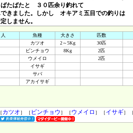
 ばたばたと ３０匹余り釣れて
んできました。しかし オキアミ五目での釣りは
安定しません。
り人
魚種
大きさ
匹数
カツオ
2～5Kg
30匹
ビンチョウ
8Kg
2匹
ウメイロ
2匹
イサギ
サバ
アカイサギ
カツオ
ビンチョウ
ウメイロ
イサギ
［
］ ［
］ ［
］ ［
］ 