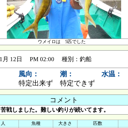
ウメイロは 5匹でした
 01月 12日 PM 02:00 種別：釣船
風向：
潮：
水温：
特定出来ず
特定できず
コメント
く苦戦しました。難しい釣りが続いてます。
り人
魚種
大きさ
匹数