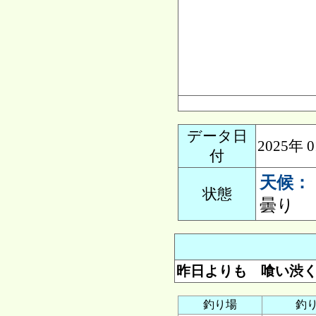
データ日
2025年
付
天候：
状態
曇り
昨日よりも 喰い渋
釣り場
釣