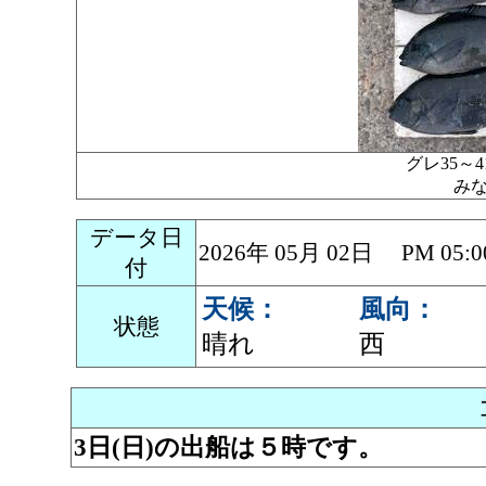
グレ35～
み
データ日
2026年 05月 02日 PM 0
付
天候：
風向：
状態
晴れ
西
3日(日)の出船は５時です。