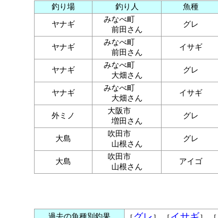
釣り場
釣り人
魚種
みなべ町
ヤナギ
グレ
前田さん
みなべ町
ヤナギ
イサギ
前田さん
みなべ町
ヤナギ
グレ
大畑さん
みなべ町
ヤナギ
イサギ
大畑さん
大阪市
外ミノ
グレ
増田さん
吹田市
大島
グレ
山根さん
吹田市
大島
アイゴ
山根さん
グレ
イサギ
過去の魚種別釣果
［
］ ［
］ ［