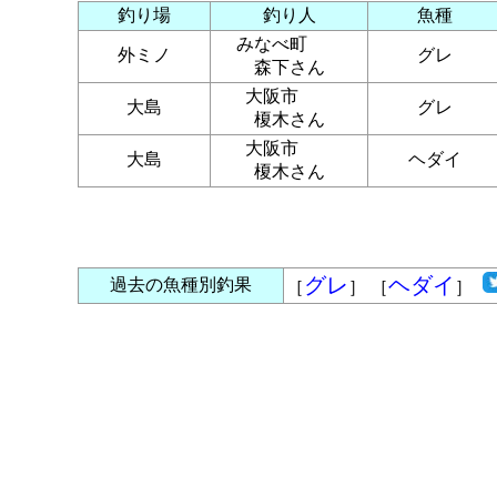
釣り場
釣り人
魚種
みなべ町
外ミノ
グレ
森下さん
大阪市
大島
グレ
榎木さん
大阪市
大島
ヘダイ
榎木さん
グレ
ヘダイ
過去の魚種別釣果
［
］ ［
］