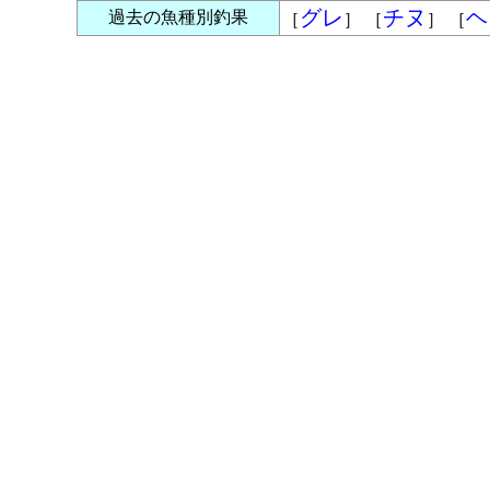
グレ
チヌ
ヘ
過去の魚種別釣果
［
］ ［
］ ［