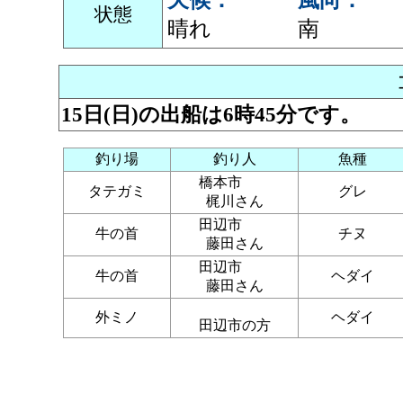
天候：
風向：
状態
晴れ
南
15日(日)の出船は6時45分です。
釣り場
釣り人
魚種
橋本市
タテガミ
グレ
梶川さん
田辺市
牛の首
チヌ
藤田さん
田辺市
牛の首
ヘダイ
藤田さん
外ミノ
ヘダイ
田辺市の方