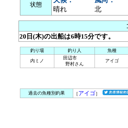
天候：
風向：
状態
晴れ
北
20日(木)の出船は6時15分です。
釣り場
釣り人
魚種
田辺市
内ミノ
アイゴ
野村さん
アイゴ
過去の魚種別釣果
［
］