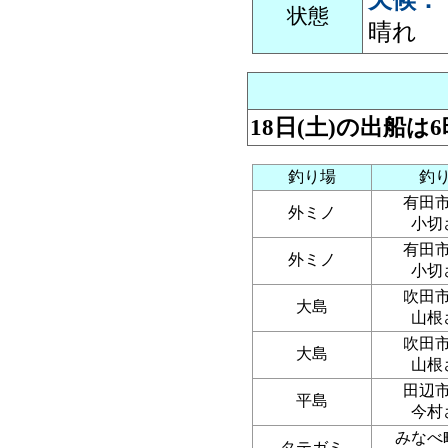
天候：
状態
晴れ
18日(土)の出船は
釣り場
釣
有
外ミノ
小切
有
外ミノ
小切
吹
大島
山根
吹
大島
山根
田
平島
今村
みな
タテガミ