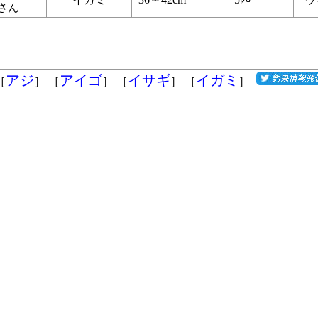
さん
アジ
アイゴ
イサギ
イガミ
［
］ ［
］ ［
］ ［
］