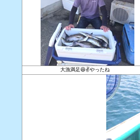
大漁満足😆✌やったね