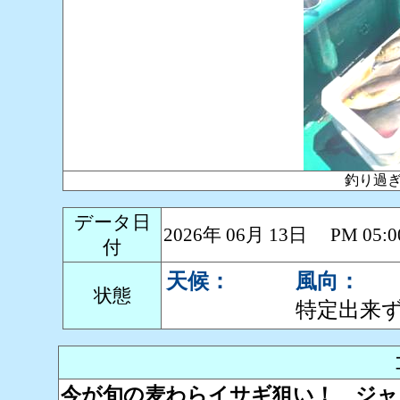
釣り過ぎ〜
データ日
2026年 06月 13日 PM 0
付
天候：
風向：
状態
特定出来
今が旬の麦わらイサギ狙い！ ジャ