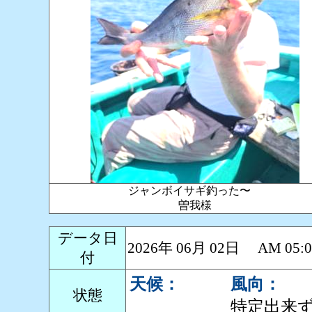
ジャンボイサギ釣った〜
曽我様
データ日
2026年 06月 02日 AM 0
付
天候：
風向：
状態
特定出来