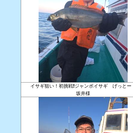
イサギ狙い！初挑戦❗️ジャンボイサギ げっと
坂井様