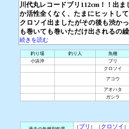
川代丸レコードブリ112cm！！出
か活性全くなく、たまにヒットして
クロソイ出ましたがその後も渋かっ
も巻いても巻いただけ出されるの繰
続きを読む
釣り場
釣り人
魚種
小浜沖
ブリ
クロソイ
アコウ
アオハタ
ガシラ
ブリ
クロソイ
［
］ ［
］
過去の魚種別釣果