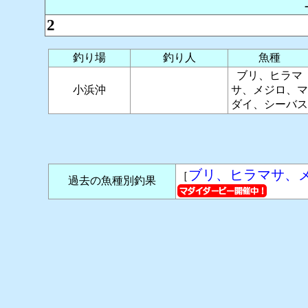
2
釣り場
釣り人
魚種
ブリ、ヒラマ
小浜沖
サ、メジロ、マ
ダイ、シーバス
ブリ、ヒラマサ、
［
過去の魚種別釣果