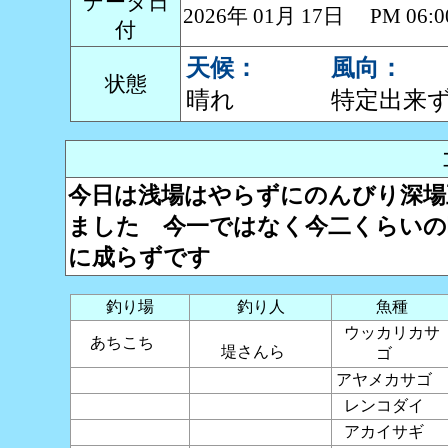
データ日
2026年 01月 17日 PM 0
付
天候：
風向：
状態
晴れ
特定出来
今日は浅場はやらずにのんびり深場
ました 今一ではなく今二くらいの
に成らずです
釣り場
釣り人
魚種
ウッカリカサ
あちこち
堤さんら
ゴ
アヤメカサゴ
レンコダイ
アカイサギ