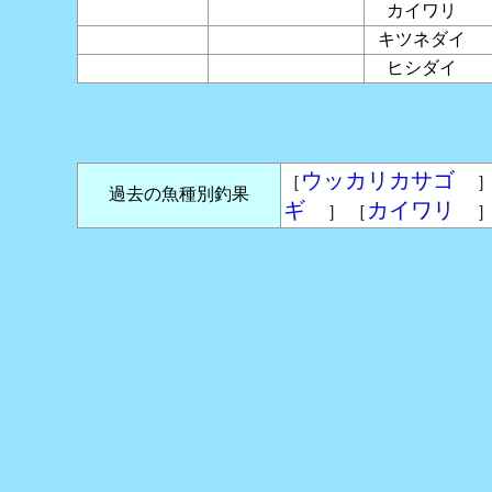
カイワリ
キツネダイ
ヒシダイ
ウッカリカサゴ
［
］
過去の魚種別釣果
ギ
カイワリ
］ ［