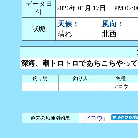
データ日
2026年 01月 17日 PM 0
付
天候：
風向：
状態
晴れ
北西
深海、潮トロトロであちこちやって
釣り場
釣り人
魚種
アコウ
アコウ
過去の魚種別釣果
［
］