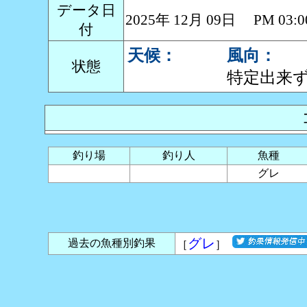
データ日
2025年 12月 09日 PM 0
付
天候：
風向：
状態
特定出来
釣り場
釣り人
魚種
グレ
グレ
過去の魚種別釣果
［
］