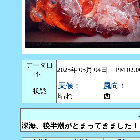
データ日
2025年 05月 04日 PM 0
付
天候：
風向：
状態
晴れ
西
深海、後半潮がとまってきました！