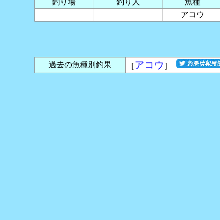
釣り場
釣り人
魚種
アコウ
アコウ
過去の魚種別釣果
［
］