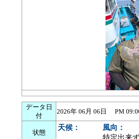
データ日
2026年 06月 06日 PM 0
付
天候：
風向：
状態
特定出来