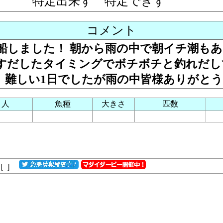
特定出来ず
特定できず
コメント
船しました！ 朝から雨の中で朝イチ潮も
すだしたタイミングでボチボチと釣れだし
。 難しい1日でしたが雨の中皆様ありがと
り人
魚種
大きさ
匹数
［
］