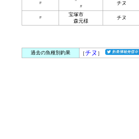
〃
チヌ
〃
宝塚市
〃
チヌ
森元様
チヌ
過去の魚種別釣果
［
］