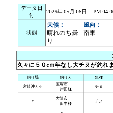
データ日
2026年 05月 06日 PM 0
付
天候：
風向：
晴れのち曇
南東
状態
り
久々に５０cｍ年なし大チヌが釣れ
釣り場
釣り人
魚種
宝塚市
宮崎沖カセ
チヌ
岸田様
大阪市
〃
チヌ
田中様
〃