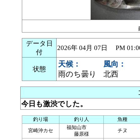
データ日
2026年 04月 07日 PM 0
付
天候：
風向：
状態
雨のち曇り
北西
今日も激渋でした。
釣り場
釣り人
魚種
福知山市
宮崎沖カセ
チヌ
藤原様