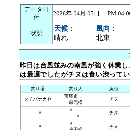
データ日
2026年 04月 05日 PM 0
付
天候：
風向：
状態
晴れ
北東
昨日は台風並みの南風が強く休業し
は最適でしたがチヌは食い渋って
釣り場
釣り人
魚種
宝塚市
タチバナカセ
チヌ
森元様
〃
〃
チヌ
〃
〃
〃
チヌ
岸田様