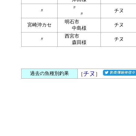
〃
〃
チヌ
〃
明石市
宮崎沖カセ
チヌ
中島様
西宮市
〃
チヌ
森田様
チヌ
過去の魚種別釣果
［
］