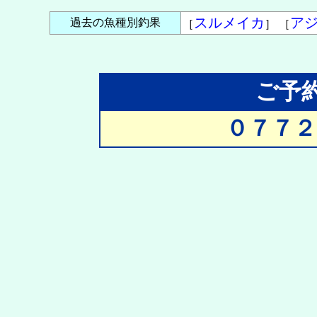
スルメイカ
ア
過去の魚種別釣果
［
］ ［
ご予
０７７２