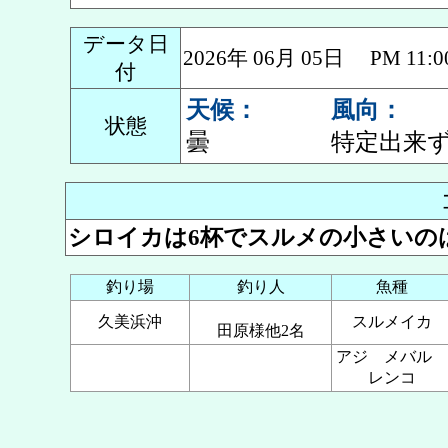
データ日
2026年 06月 05日 PM 1
付
天候：
風向：
状態
曇
特定出来
シロイカは6杯でスルメの小さいの
釣り場
釣り人
魚種
久美浜沖
スルメイカ
田原様他2名
アジ メバル
レンコ