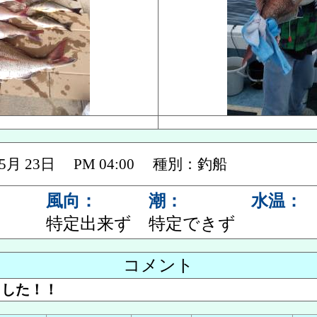
 05月 23日 PM 04:00 種別：釣船
風向：
潮：
水温：
特定出来ず
特定できず
コメント
ました！！