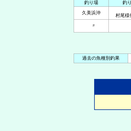
釣り場
釣
久美浜沖
村尾様
〃
過去の魚種別釣果