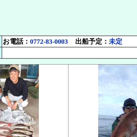
お電話：
0772-83-0003
出船予定：
未定