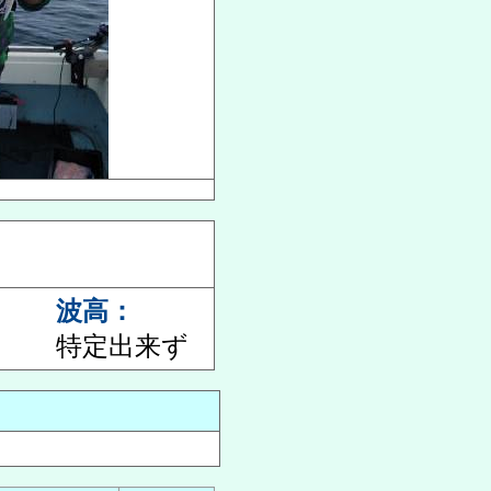
波高：
特定出来ず