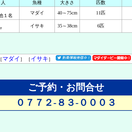
り人
魚種
大きさ
匹数
マダイ
40～75cm
11匹
他１名
イサキ
35～38cm
6匹
〃
マダイ
イサキ
［
］ ［
］
ご予約・お問合せ
０７７２-８３-０００３