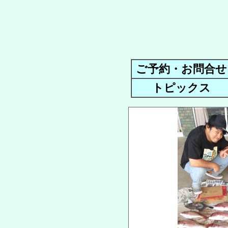
ご予約・お問合せ
トピックス