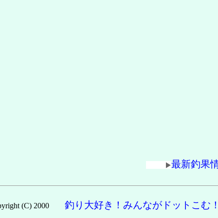
最新釣果
釣り大好き！みんながドットこむ
pyright (C) 2000