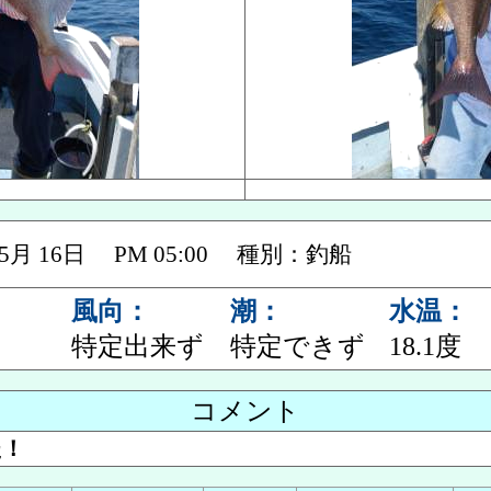
 05月 16日 PM 05:00 種別：釣船
風向：
潮：
水温：
特定出来ず
特定できず
18.1度
コメント
た！