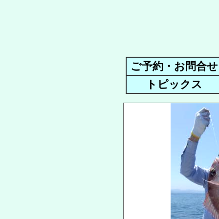
ご予約・お問合せ
トピックス