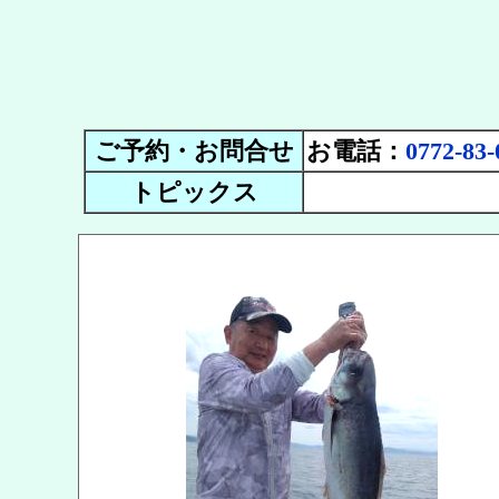
ご予約・お問合せ
お電話：
0772-83-
トピックス