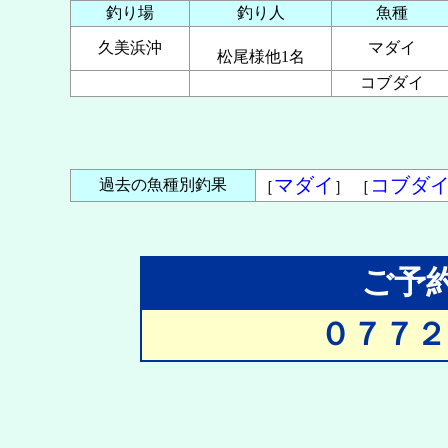
釣り場
釣り人
魚種
久美浜沖
マダイ
松尾様他1名
コブダイ
マダイ
コブダ
過去の魚種別釣果
［
］ ［
ご予
０７７２