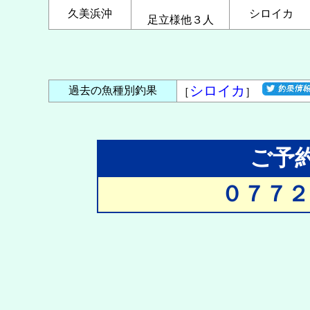
久美浜沖
シロイカ
足立様他３人
シロイカ
過去の魚種別釣果
［
］
ご予
０７７２