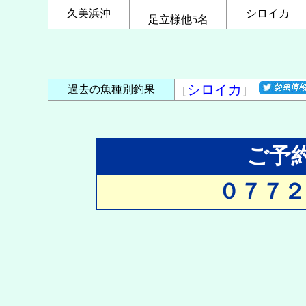
久美浜沖
シロイカ
足立様他5名
シロイカ
過去の魚種別釣果
［
］
ご予
０７７２