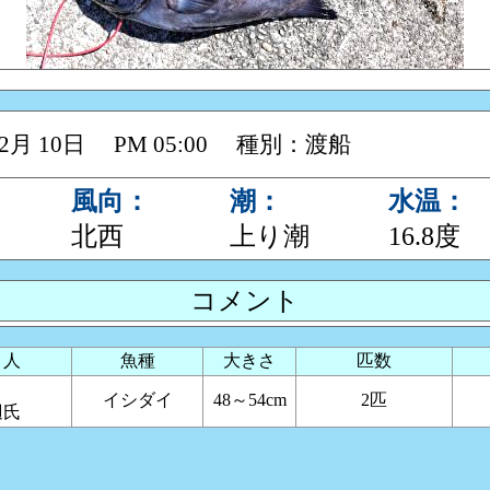
 02月 10日 PM 05:00 種別：渡船
風向：
潮：
水温：
北西
上り潮
16.8度
コメント
り人
魚種
大きさ
匹数
阪
イシダイ
48～54cm
2匹
辺氏