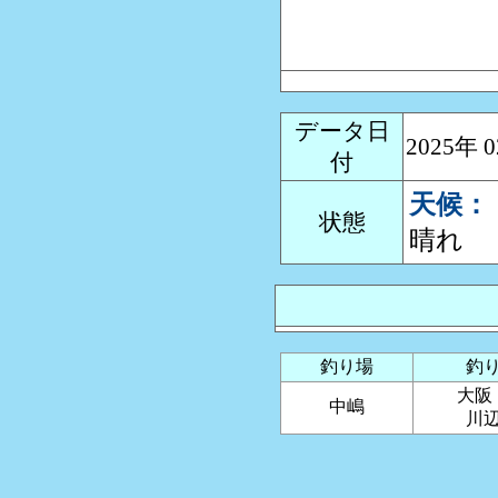
データ日
2025年
付
天候：
状態
晴れ
釣り場
釣
大
中嶋
川