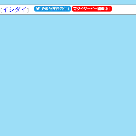
イシダイ
［
］