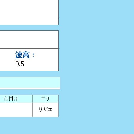
波高：
0.5
仕掛け
エサ
サザエ