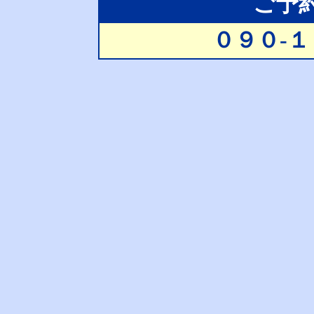
ご予
０９０-１